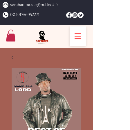
sarabaramusic@outlook.fr
00491756952271