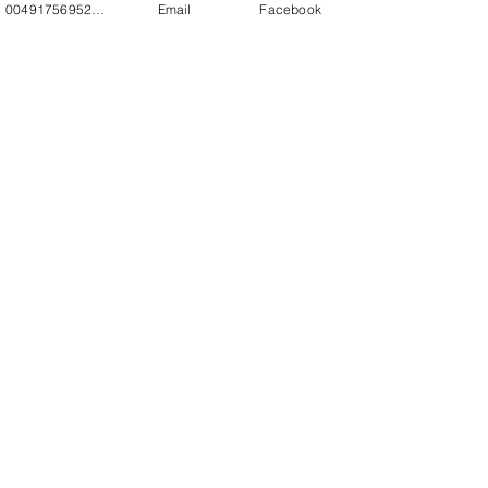
00491756952271
Email
Facebook
Do Not Sell My Personal Information
https://www.sarabaramusic.com/politiqu
e-de-retour
Rejoignez notre liste de diffusion
et accédez à des offres spéciales exclusives à
nos abonnés.
DEVENEZ MEMBRES DU LABEL
sarabaramusic@outlook.fr