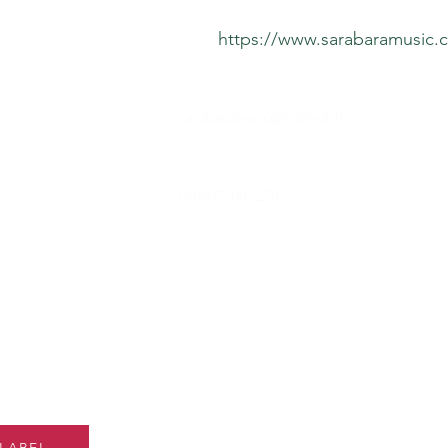
https://www.sarabaramusic.c
ation
sarabaramusic@outlook.fr
les
00491756952271
ité
Rejoignez notre liste
e
et accédez à des off
exclusives à nos
LABEL