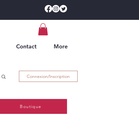
Contact
More
 SINGLES
Connexion/Inscription
P HOP
Boutique