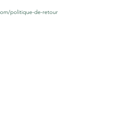
om/politique-de-retour
 de diffusion
res spéciales
 abonnés.