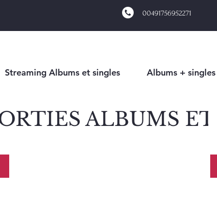
00491756952271
Streaming Albums et singles
Albums + singles
ORTIES ALBUMS ET
HIP HOP
MALI- HI
NCAIS