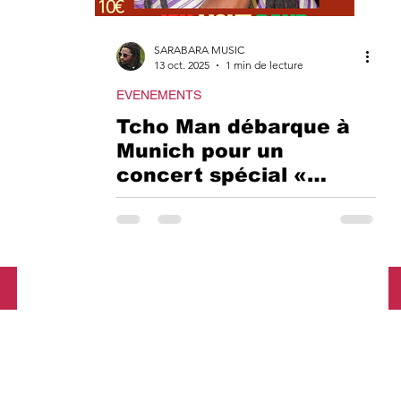
ET SINGLES SARA
SARABARA MUSIC
13 oct. 2025
1 min de lecture
RAMUSIC INTERVIE
EVENEMENTS
Tcho Man débarque à
Munich pour un
BLANCHE
DECOUV
concert spécial «
Afrika Speak Up »
+DANCEHALL
ARTISTES
GUINEA
RAMUSIC SANTE