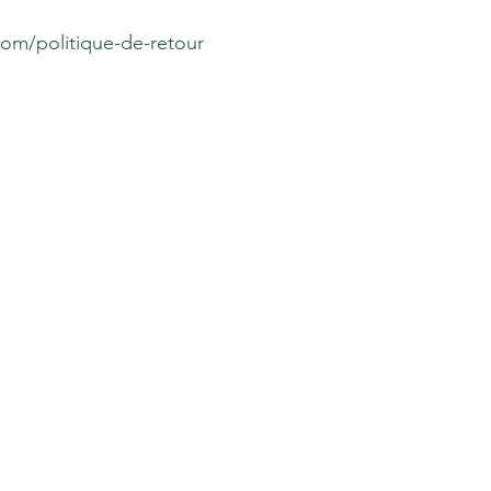
om/politique-de-retour
 de diffusion
res spéciales
 abonnés.