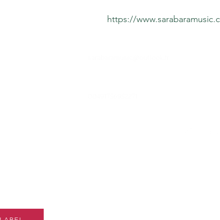
https://www.sarabaramusic.c
ation
sarabaramusic@outlook.fr
les
00491756952271
ité
Rejoignez notre liste
e
et accédez à des off
exclusives à nos
LABEL