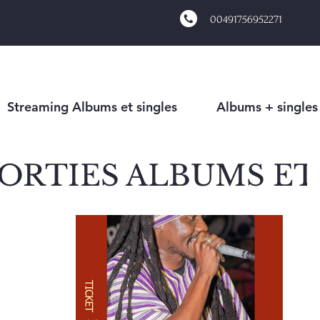
00491756952271
Streaming Albums et singles
Albums + singles
ORTIES ALBUMS ET
HIP HOP
MALI- HI
NCAIS