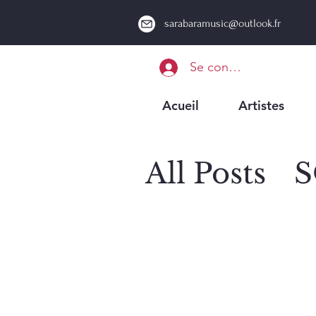
sarabaramusic@outlook.fr
Se connecter
Acueil
Artistes
All Posts
S
GUINEA 
RAP FRA