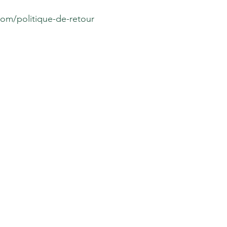
om/politique-de-retour
 de diffusion
res spéciales
 abonnés.