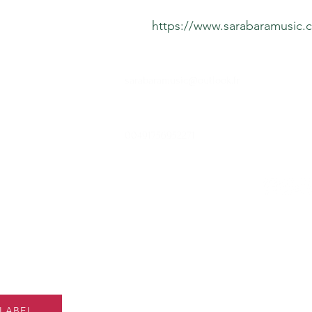
https://www.sarabaramusic.c
ation
sarabaramusic@outlook.fr
les
00491756952271
ité
Rejoignez notre liste
e
et accédez à des off
exclusives à nos
LABEL