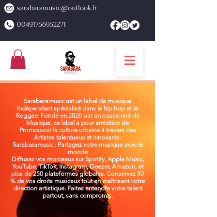
sarabaramusic@outlook.fr
00491756952271
Sarabaramusic est un label de musique
Indépendant spécialisé dans le hip hop et le
Reggae. Fondé en 2020 par un passionné de
Musique, ce label a pour ambition de
Promouvoir la culture urbaine à travers des
Artistes talentueux et innovants.
Sarabaramusic : Partagez votre musique avec le
monde
Diffusez vos morceaux sur Spotify, Apple Music,
YouTube, TikTok, Instagram, Deezer, Amazon, et
plus de 250 plateformes globales. Conservez 80
% de vos droits musicaux tout en maîtrisant votre
direction artistique. Faites entendre votre talent
partout, sans compromis.