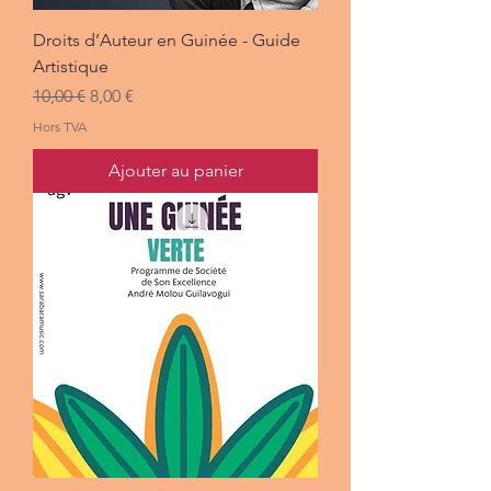
Droits d’Auteur en Guinée - Guide
Artistique
Prix original
Prix promotionnel
10,00 €
8,00 €
Hors TVA
Ajouter au panier