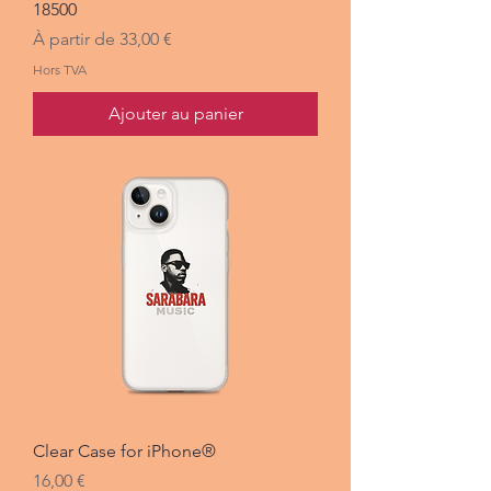
18500
Prix promotionnel
À partir de
33,00 €
Hors TVA
Ajouter au panier
Clear Case for iPhone®
Prix
16,00 €