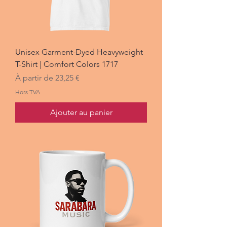
Unisex Garment-Dyed Heavyweight
T-Shirt | Comfort Colors 1717
Prix promotionnel
À partir de
23,25 €
Hors TVA
Ajouter au panier