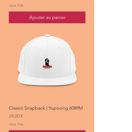
Hors TVA
Ajouter au panier
Classic Snapback | Yupoong 6089M
Prix
24,00 €
Hors TVA