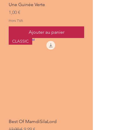
Une Guinée Verte
Prix
1,00 €
Hors TVA
Ajouter au panier
CLASSIC
Best Of MamdiSilaLord
Prix original
Prix promotionnel
12,00 €
9,99 €