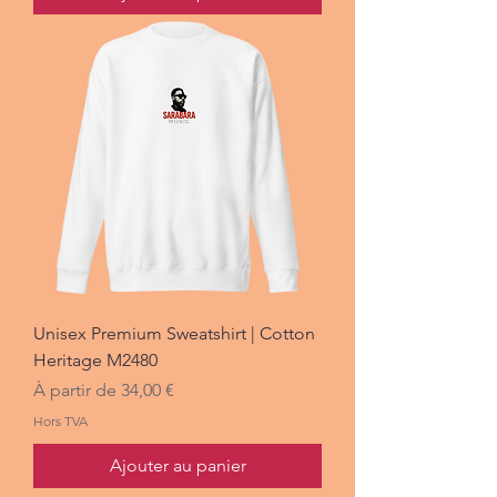
Unisex Premium Sweatshirt | Cotton
Heritage M2480
Prix promotionnel
À partir de
34,00 €
Hors TVA
Ajouter au panier