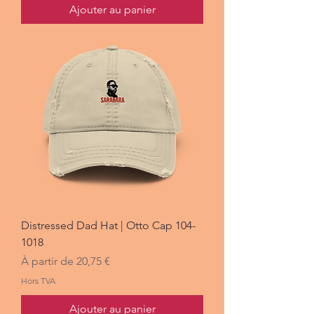
Ajouter au panier
Distressed Dad Hat | Otto Cap 104-
1018
Prix promotionnel
À partir de
20,75 €
Hors TVA
Ajouter au panier