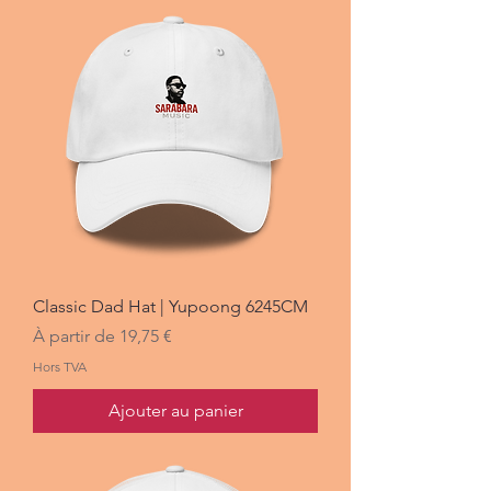
Classic Dad Hat | Yupoong 6245CM
Prix promotionnel
À partir de
19,75 €
Hors TVA
Ajouter au panier