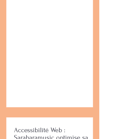
la version française se distingue
comme la plus complète, la mieux
structurée et la mieux optimisée pour
le SEO. Découvrez pourquoi notre
version FR est la référence pour les
artistes hip-hop, reggae et afro-urbain.
Accessibilité Web :
Sarabaramusic optimise sa