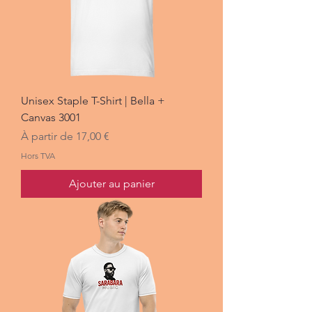
Unisex Staple T-Shirt | Bella +
Canvas 3001
Prix promotionnel
À partir de
17,00 €
Hors TVA
Ajouter au panier