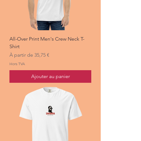
All-Over Print Men's Crew Neck T-
Shirt
Prix promotionnel
À partir de
35,75 €
Hors TVA
Ajouter au panier