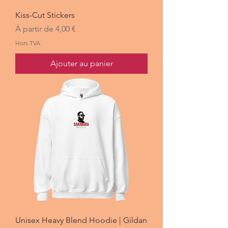
Kiss-Cut Stickers
Prix promotionnel
À partir de
4,00 €
Hors TVA
Ajouter au panier
Unisex Heavy Blend Hoodie | Gildan