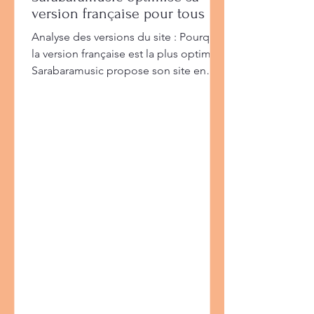
version française pour tous les
artistes
Analyse des versions du site : Pourquoi
la version française est la plus optimale
Sarabaramusic propose son site en
trois langues : français (FR), anglais (EN)
et allemand (DE). Après une analyse
comparative approfondie, la version
française se distingue clairement
comme la version la plus complète, la
mieux structurée et la plus cohérente
avec l'identité du label. Comparatif
des trois versions Version française (FR)
— Version principale et référence : Elle
bénéficie de la me