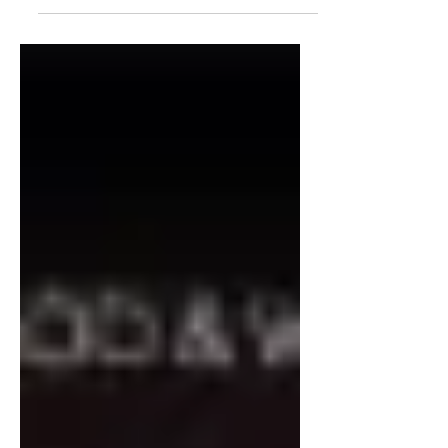
célébration de l’Africa Day, le concert a
réuni un public venu de Belgique, de
Guinée et d’ailleurs pour célébrer la
richesse culturelle du continent
africain. Sur scène, N’Faly Kouyaté a
démontré une nouvelle fois pourquoi il
est considéré comme l’un des plus
grands virtuoses contemporains de la
kora.