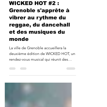
1 juil.
1 min de lecture
WICKED HOT #2 :
Grenoble s'apprête à
vibrer au rythme du
reggae, du dancehall
et des musiques du
monde
La ville de Grenoble accueillera la
deuxième édition de WICKED HOT, un
rendez-vous musical qui réunit des
artistes de différents horizons autour
d'une même passion : la musique live
et le partage culturel.