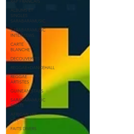
RAP FRANCAIS
ALBUMS ET
SINGLES
SARABARAMUSIC
SARABARAMUSIC
INTERVIEWS
CARTE
BLANCHE
DECOUVERTES
REGGAE+DANCEHALL
REGGAE
ARTISTES
GUINEAN STARS
SARABARAMUSIC
SANTE
AFRICAN HIP-
HOP
FAITS DIVERS