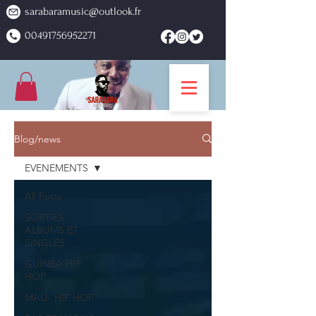
sarabaramusic@outlook.fr
00491756952271
Blog/news
EVENEMENTS
All Posts
SORTIES
ALBUMS ET
SINGLES
GUINEA HIP
HOP
MALI- HIP HOP