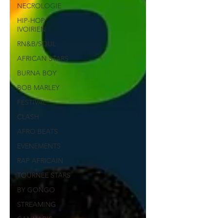
NECROLOGIE
HIP-HOP
IVOIRIEN
RN&B/SOUL
AFRICAN STARS
BURNA BOY
BOB MARLEY
FESTIVAL
CLASH
AFRO BEATS
EVENEMENTS
RAP AFRICAIN
TOURNEE STARS
BY GONGO
STREAMING