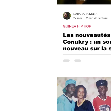
ALBUMS 
SARABARA MUSIC
22 mai
2 min de lecture
SARABA
GUINEA HIP HOP
Les nouveautés
Conakry : un so
CARTE 
nouveau sur la 
urbaine guinée
REGGAE
REGGAE 
SARABA