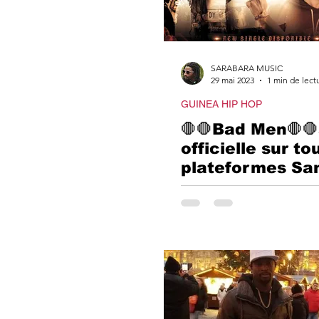
SARABARA MUSIC
29 mai 2023
1 min de lect
GUINEA HIP HOP
🛑🛑Bad Men🛑🛑
officielle sur to
plateformes Sa
0️⃣3️⃣ Juin 2️⃣0️⃣2
Man" est un mo
en featuring av
Lexus Lyrics et
Kem Râ.