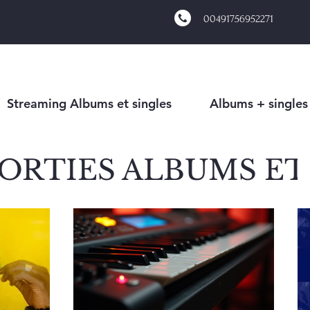
00491756952271
Streaming Albums et singles
Albums + singles
ORTIES ALBUMS ET
HIP HOP
MALI- HI
NCAIS