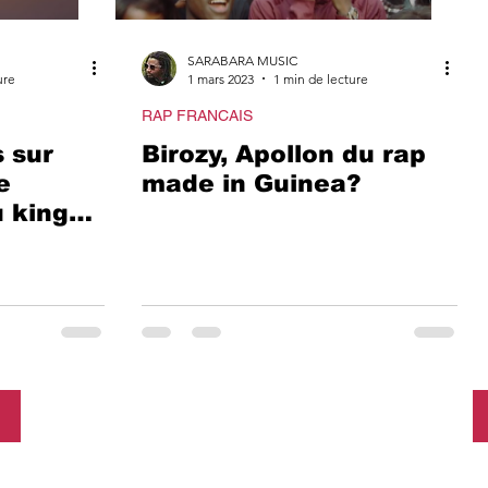
SARABARA MUSIC
ure
1 mars 2023
1 min de lecture
RAP FRANCAIS
 sur
Birozy, Apollon du rap
e
made in Guinea?
 king
a Zion.