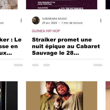
ICAIN
TOURNEE S
SARABARA MUSIC
GO
STREAMING
C
ure
29 avr. 2024
1 min de lecture
GUINEA HIP HOP
ker : Le
Straiker promet une
 DE STAR
sse en
nuit épique au Cabaret
aux
Sauvage le 28
ée.
septembre : Ne
jooni de
manquez pas ce
rendez-vous musical
inoubliable