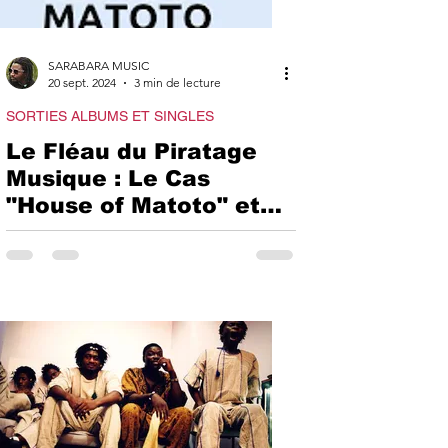
IVERS
SARABARA MUSIC
20 sept. 2024
3 min de lecture
SORTIES ALBUMS ET SINGLES
IRIEN
Le Fléau du Piratage
Musique : Le Cas
"House of Matoto" et
RS
Ses Victimes(piratage-
House of Matoto-
Albums-Singles)
FESTIVAL
EMENTS