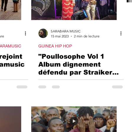
SARABARA MUSIC
ure
15 mai 2023
2 min de lecture
BARAMUSIC
GUINEA HIP HOP
rejoint
"Poullosophe Vol 1
ramusic
Album dignement
défendu par Straiker
e ses
dans la ville de
Karamoko Alpha mo
Labé.