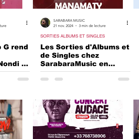
 HIP-HOP
FAITS D
SARABARA MUSIC
ture
21 nov. 2024
3 min de lecture
SORTIES ALBUMS ET SINGLES
OGIE
HIP-HOP IVO
p G rend
Les Sorties d'Albums et
de Singles chez
Nondi K,
SarabaraMusic en
OUL
AFRICAN STA
ur et
Cette Fin d'Année
 groupe
BOY
BOB MARLEY
AFRO BEATS
EVEN