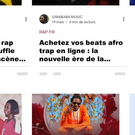
ET SINGLES SARA
SARABARA MUSIC
19 mars
4 min de lecture
RAMUSIC INTERVIE
RAP FR
 rap
Achetez vos beats afro
uffle
trap en ligne : la
BLANCHE
DECOUV
scène
nouvelle ère de la
nne
musique urbaine
+DANCEHALL
ARTISTES
GUINEA
RAMUSIC SANTE