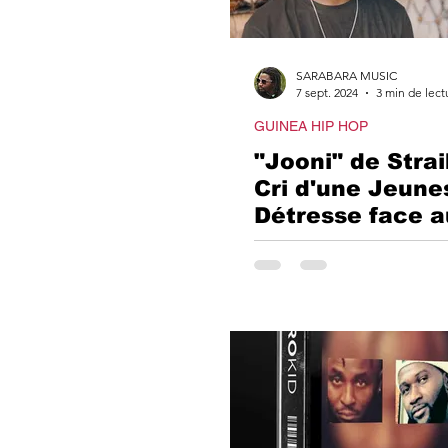
RAP AFR
SARABARA MUSIC
BY GON
7 sept. 2024
3 min de lect
GUINEA HIP HOP
"Jooni" de Strai
MARIAGE
Cri d'une Jeune
Détresse face 
Maux de la Guin
Nouveau single 
straiker