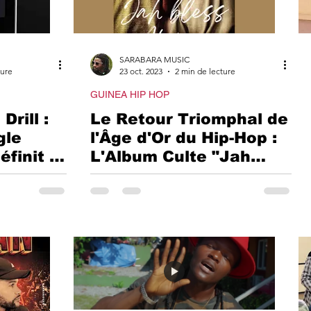
SARABARA MUSIC
ture
23 oct. 2023
2 min de lecture
GUINEA HIP HOP
Drill :
Le Retour Triomphal de
gle
l'Âge d'Or du Hip-Hop :
éfinit la
L'Album Culte "Jah
inée
Bless Africa" du groupe
Alkebulan. #Jah-Africa-
Hip-Hop