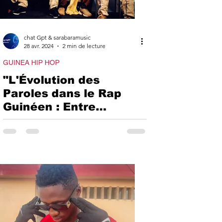
TARS
chat Gpt & sarabaramusic
ANNABIS
28 avr. 2024
2 min de lecture
GUINEA HIP HOP
"L'Évolution des
Paroles dans le Rap
Guinéen : Entre
Héritage Culturel et
Influence Étrangère"