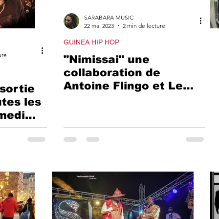
SARABARA MUSIC
22 mai 2023
2 min de lecture
GUINEA HIP HOP
ure
"Nimissai" une
collaboration de
Antoine Flingo et Le
sortie
voyageur.
utes les
medi
️⃣3️⃣#"Bad
rceau
ec
 Korking