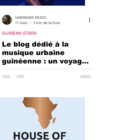
BARAMUSIC
SARABARA MUSIC
17 mars
3 min de lecture
WS
GUINEAN STARS
Le blog dédié à la
musique urbaine
ERTES
guinéenne : un voyage
au cœur du hip-hop et
du reggae en Guinée
N STARS