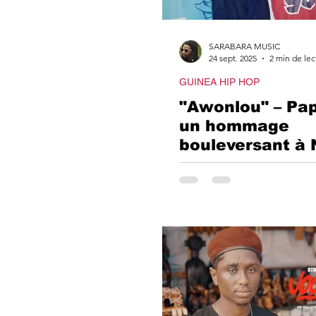
AFRICAN
SARABARA MUSIC
24 sept. 2025
2 min de lec
GUINEA HIP HOP
NECROL
"Awonlou" – Pa
un hommage
bouleversant à 
RN&B/S
son frère de cœ
cofondateur du
FAC Alliance
BURNA 
CLASH